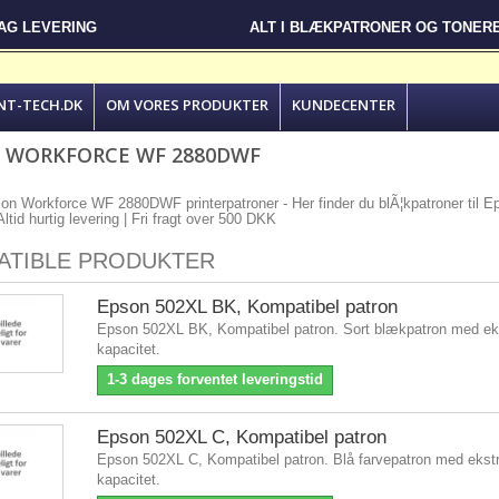
DAG LEVERING
ALT I BLÆKPATRONER OG TONER
NT-TECH.DK
OM VORES PRODUKTER
KUNDECENTER
 WORKFORCE WF 2880DWF
son Workforce WF 2880DWF printerpatroner - Her finder du blÃ¦kpatroner til 
Altid hurtig levering | Fri fragt over 500 DKK
ATIBLE PRODUKTER
Epson 502XL BK, Kompatibel patron
Epson 502XL BK, Kompatibel patron. Sort blækpatron med eks
kapacitet.
1-3 dages forventet leveringstid
Epson 502XL C, Kompatibel patron
Epson 502XL C, Kompatibel patron. Blå farvepatron med ekstr
kapacitet.