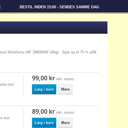
E
BESTIL INDEN 15:00 - SENDES SAMME DAG
Epson Workforce WF 2880DWF billigt - Spar op til 75 % pÃ¥
99,00 kr
inkl. moms
tra stor
Læg i kurv
Mere
89,00 kr
inkl. moms
a stor
Læg i kurv
Mere