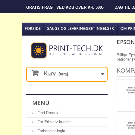
GRATIS FRAGT VED KØB OVER KR. 500,-
DAG TIL 
FORSIDE
SALGS OG LEVERINGSBETINGELSER
OM PRI
EPSON
Billige Ep
patroner | 
KOMP
Kurv
(tom)
MENU
Find Produkt
For Erhverv-kunder
Forhandler-login