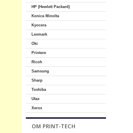
HP (Hewlett Packard)
Konica Minolta
Kyocera
Lexmark
Oki
Printere
Ricoh
Samsung
Sharp
Toshiba
Utax
Xerox
OM PRINT-TECH