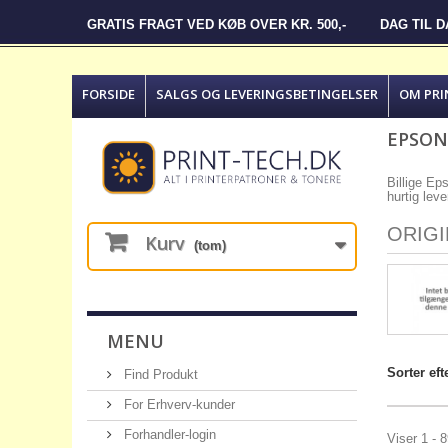
GRATIS FRAGT VED KØB OVER KR. 500,-
DAG TIL 
FORSIDE
SALGS OG LEVERINGSBETINGELSER
OM PRI
EPSON 
Billige Ep
hurtig lev
ORIG
Kurv
(tom)
MENU
Sorter eft
Find Produkt
For Erhverv-kunder
Forhandler-login
Viser 1 - 