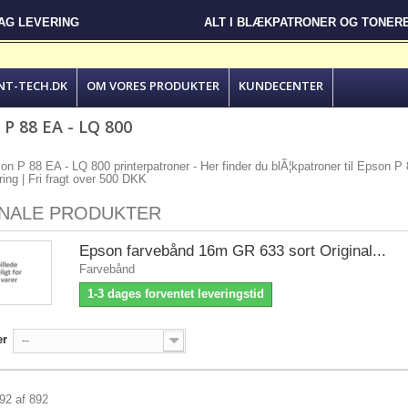
DAG LEVERING
ALT I BLÆKPATRONER OG TONER
NT-TECH.DK
OM VORES PRODUKTER
KUNDECENTER
P 88 EA - LQ 800
son P 88 EA - LQ 800 printerpatroner - Her finder du blÃ¦kpatroner til Epson P 8
ering | Fri fragt over 500 DKK
INALE PRODUKTER
Epson farvebånd 16m GR 633 sort Original...
Farvebånd
1-3 dages forventet leveringstid
er
--
892 af 892