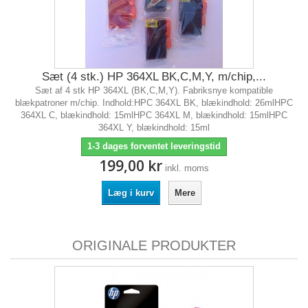
Sæt (4 stk.) HP 364XL BK,C,M,Y, m/chip,...
Sæt af 4 stk HP 364XL (BK,C,M,Y). Fabriksnye kompatible
blækpatroner m/chip. Indhold:HPC 364XL BK, blækindhold: 26mlHPC
364XL C, blækindhold: 15mlHPC 364XL M, blækindhold: 15mlHPC
364XL Y, blækindhold: 15ml
1-3 dages forventet leveringstid
199,00 kr
inkl. moms
Læg i kurv
Mere
ORIGINALE PRODUKTER