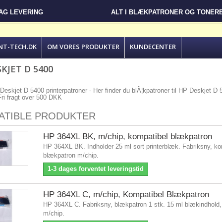
DAG LEVERING
ALT I BLÆKPATRONER OG TONER
NT-TECH.DK
OM VORES PRODUKTER
KUNDECENTER
KJET D 5400
 Deskjet D 5400 printerpatroner - Her finder du blÃ¦kpatroner til HP Deskjet D 54
 Fri fragt over 500 DKK
ATIBLE PRODUKTER
HP 364XL BK, m/chip, kompatibel blækpatron
HP 364XL BK. Indholder 25 ml sort printerblæk. Fabriksny, ko
blækpatron m/chip.
1-3 dages forventet leveringstid
HP 364XL C, m/chip, Kompatibel Blækpatron
HP 364XL C. Fabriksny, blækpatron 1 stk. 15 ml blækindhold,
m/chip.