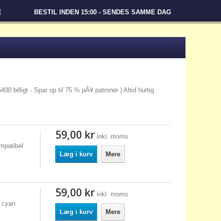
E
BESTIL INDEN 15:00 - SENDES SAMME DAG
00 billigt - Spar op til 75 % pÃ¥ patroner | Altid hurtig
59,00 kr
inkl. moms
mpatibel
Læg i kurv
Mere
59,00 kr
inkl. moms
 cyan
Læg i kurv
Mere