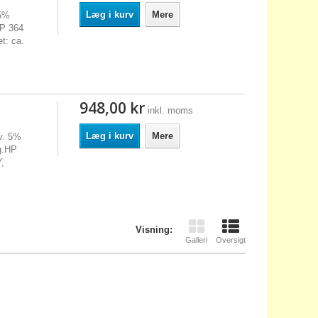
Læg i kurv
Mere
 5%
HP 364
t: ca.
948,00 kr
inkl. moms
Læg i kurv
Mere
v. 5%
g.HP
,
Visning:
Galleri
Oversigt